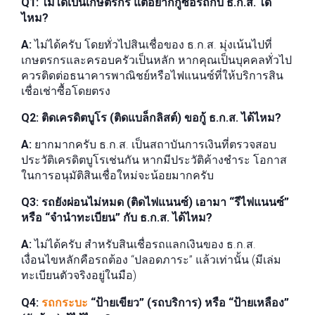
Q1: ไม่ได้เป็นเกษตรกร แต่อยากกู้ซื้อรถกับ ธ.ก.ส. ได้
ไหม?
A:
ไม่ได้ครับ โดยทั่วไปสินเชื่อของ ธ.ก.ส. มุ่งเน้นไปที่
เกษตรกรและครอบครัวเป็นหลัก หากคุณเป็นบุคคลทั่วไป
ควรติดต่อธนาคารพาณิชย์หรือไฟแนนซ์ที่ให้บริการสิน
เชื่อเช่าซื้อโดยตรง
Q2: ติดเครดิตบูโร (ติดแบล็กลิสต์) ขอกู้ ธ.ก.ส. ได้ไหม?
A:
ยากมากครับ ธ.ก.ส. เป็นสถาบันการเงินที่ตรวจสอบ
ประวัติเครดิตบูโรเช่นกัน หากมีประวัติค้างชำระ โอกาส
ในการอนุมัติสินเชื่อใหม่จะน้อยมากครับ
Q3: รถยังผ่อนไม่หมด (ติดไฟแนนซ์) เอามา “รีไฟแนนซ์”
หรือ “จำนำทะเบียน” กับ ธ.ก.ส. ได้ไหม?
A:
ไม่ได้ครับ สำหรับสินเชื่อรถแลกเงินของ ธ.ก.ส.
เงื่อนไขหลักคือรถต้อง “ปลอดภาระ” แล้วเท่านั้น (มีเล่ม
ทะเบียนตัวจริงอยู่ในมือ)
Q4:
รถกระบะ
“ป้ายเขียว” (รถบริการ) หรือ “ป้ายเหลือง”