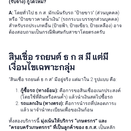
(รับจ้าง) กู้ได้ไหม?
A:
โดยทั่วไป ธ.ก.ส. มักเน้นรับรถ “ป้ายขาว” (ส่วนบุคคล)
หรือ “ป้ายขาวคาดน้ำเงิน” (รถกระบะบรรทุกส่วนบุคคล)
สำหรับรถประเภทอื่น (ป้ายฟ้า, ป้ายเขียว, ป้ายเหลือง) อาจ
ต้องสอบถามเป็นกรณีพิเศษกับสาขาโดยตรงครับ
สินเชื่อ รถยนต์ ธ ก ส มี แต่มี
เงื่อนไขเฉพาะกลุ่ม
“สินเชื่อ รถยนต์ ธ ก ส” มีอยู่จริง แต่มาใน 2 รูปแบบ คือ:
กู้ซื้อรถ (ทางอ้อม):
คือการขอสินเชื่ออเนกประสงค์
(โดยใช้ที่ดินหรือคนค้ำ) แล้วนำเงินสดไปซื้อรถ
รถแลกเงิน (ทางตรง):
คือการนำรถที่ปลอดภาระ
แล้ว มาจำนำทะเบียนเพื่อขอเงินก้อน
ทั้งสองบริการนี้
มุ่งเน้นให้บริการ “เกษตรกร” และ
“ครอบครัวเกษตรกร” ที่เป็นลูกค้าของ ธ.ก.ส.
เป็นหลัก