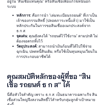
อยู่ใน “สินเชื่อแทนคุณ” หรือสินเชื่อเพื่อแก้ไขหนี้นอก
ระบบ
หลักการ:
คือการนำ “เล่มทะเบียนรถยนต์” ที่เราเป็น
เจ้าของกรรมสิทธิ์ (ปลอดภาระหนี้แล้ว) มาใช้เป็น
หลักประกันในการขอสินเชื่ออเนกประสงค์จาก
ธ.ก.ส.
จุดเด่น:
คุณยังคงได้ “รถยนต์ไว้ใช้งาน” ตามปกติ ไม่
ต้องจอดรถทิ้งไว้
วัตถุประสงค์:
สามารถนำเงินก้อนที่ได้ไปใช้จ่าย
ฉุกเฉิน, ปลดหนี้สินเดิม, หรือใช้เป็นทุนหมุนเวียนใน
การประกอบอาชีพได้
คุณสมบัติหลักของผู้ที่ขอ “สิน
เชื่อ รถยนต์ ธ ก ส” ได้
นี่คือหัวใจสำคัญ เพราะ ธ.ก.ส. เป็นธนาคารเฉพาะกิจ สิน
เชื่อส่วนใหญ่จึงสงวนสิทธิ์ไว้สำหรับกลุ่มลูกค้าเป้าหมาย
ดังนี้: