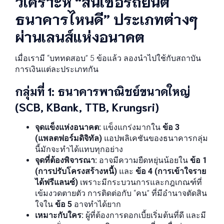
วิเคราะห์ “สินเชื่อรถยนต์
ธนาคารไหนดี” ประเภทต่างๆ
ผ่านเลนส์แห่งอนาคต
เมื่อเรามี “บททดสอบ” 5 ข้อแล้ว ลองนำไปใช้กับสถาบัน
การเงินแต่ละประเภทกัน
กลุ่มที่ 1: ธนาคารพาณิชย์ขนาดใหญ่
(SCB, KBank, TTB, Krungsri)
จุดแข็งแห่งอนาคต:
แข็งแกร่งมากใน
ข้อ 3
(แพลตฟอร์มดิจิทัล)
แอปพลิเคชันของธนาคารกลุ่ม
นี้มักจะทำได้แทบทุกอย่าง
จุดที่ต้องพิจารณา:
อาจมีความยืดหยุ่นน้อยใน
ข้อ 1
(การปรับโครงสร้างหนี้)
และ
ข้อ 4 (การเข้าใจราย
ได้ฟรีแลนซ์)
เพราะมีกระบวนการและกฎเกณฑ์ที่
เข้มงวดตายตัว การติดต่อกับ “คน” ที่มีอำนาจตัดสิน
ใจใน
ข้อ 5
อาจทำได้ยาก
เหมาะกับใคร:
ผู้ที่ต้องการดอกเบี้ยเริ่มต้นที่ดี และมี