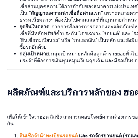
เชื่อส่วนบุคคลภายใต้การกำกับของธนาคารแห่งประเทศไ
เป็น
“สัญญาณความน่าเชื่อถือด่านแรก”
เพราะหมายความว
ธรรมเนียมต่างๆ ต้องเป็นไปตามเกณฑ์ที่กฎหมายกำหนด
จุดยืนในตลาด:
จากการสื่อสารการตลาดและผลิตภัณฑ์หลักฮอต
เชื่อที่มีหลักทรัพย์ค้ำประกัน โดยเฉพาะ “รถยนต์” และ “รถ
“สินเชื่อทะเบียนรถ” หรือ “รถแลกเงิน” เป็นหลัก และยังมีบร
ซื้อรถอีกด้วย
กลุ่มเป้าหมาย:
กลุ่มเป้าหมายหลักคือลูกค้ารายย่อยทั่วไป
ประจำที่ต้องการเงินทุนหมุนเวียนฉุกเฉิน และมีรถเป็นของ
ผลิตภัณฑ์และบริการหลักของ ฮอต ล
เพื่อให้เข้าใจว่าฮอต ลิสซิ่ง สามารถตอบโจทย์ความต้องการ
กัน
สินเชื่อจำนำทะเบียนรถยนต์
และ รถจักรยานยนต์ (รถแลก