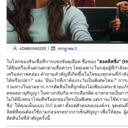
|
ADMINYANGDEE
กรกฎาคม 2
ในโลกของสินเชื่อที่การแข่งขันดุเดือด ชื่อของ
“ฮอตลิสซิ่ง” (
ได้ยินหรือเห็นผ่านตาตามสื่อต่างๆ โดยเฉพาะในกลุ่มผู้ที่กำลัง
เสริมสภาพคล่อง คำถามสำคัญที่เกิดขึ้นในใจของทุกคนที่กำลังพิ
ได้หรือเปล่า?” และ “มีอะไรที่เราต้องระวังเป็นพิเศษไหม?” กา
ร่วมทางในยามยาก การตัดสินใจที่ถูกต้องไม่เพียงแต่จะช่วยแ
ตลอดอายุสัญญา ในทางกลับกัน หากเลือกผิด อาจกลายเป็นการส
ไม่ได้มีเจตนาโจมตีหรือยกย่องใครเป็นพิเศษ แต่เราจะใช้ความเ
ซิ่ง” ให้คุณเห็นแบบ 360 องศา ตั้งแต่ตัวตนขององค์กร, จุดเด่นที่ใ
ลิสต์ที่คุณต้องใช้ถามก่อนจรดปากกาเซ็นสัญญา เพื่อให้คุณ…ผู้
ตัดสินใจที่สำคัญครั้งนี้