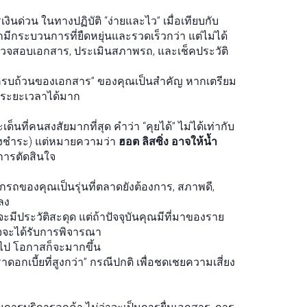
รเงินด่วน ในทางปฏิบัติ “ง่ายและไว” เมื่อเทียบกับ
ีกระบวนการที่ยืดหยุ่นและรวดเร็วกว่า แต่ไม่ได้
วจสอบเอกสาร, ประเมินสภาพรถ, และเช็คประวัติ
ามครบถ้วนของเอกสาร” ของคุณเป็นสำคัญ หากเตรียม
ลดระยะเวลาได้มาก
ด็นที่คนสงสัยมากที่สุด คำว่า “คุยได้” ไม่ได้เท่ากับ
ิค้างชำระ) แต่หมายความว่า
ฮอต ลิสซิ่ง อาจให้น้ำ
การตัดสินใจ
รถของคุณเป็นรุ่นที่ตลาดยังต้องการ, สภาพดี,
ลง
ะมีประวัติสะดุด แต่ถ้าปัจจุบันคุณมีที่มาของราย
าจจะได้รับการพิจารณา
กินไป โอกาสก็จะมากขึ้น
ดอกเบี้ยที่สูงกว่า” กรณีปกติ เพื่อชดเชยความเสี่ยง