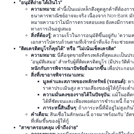
“อนุมัติง่าย ได้เงินไว”
ความหมาย:
คำนี้เป็นแม่เหล็กดึงดูดลูกค้าที่ต้องกา
ธนาคารพาณิชย์อาจจะจริง เนื่องจาก Non-Bank มักม
หมายความว่าไม่มีการตรวจสอบเลย ยังคงมีการตร
ทางการเงินอยู่เสมอ
สิ่งที่ต้องรู้:
ความเร็วในการอนุมัติขึ้นอยู่กับ “คว
เอกสารไปครบถ้วนตามที่เจ้าหน้าที่แจ้ง ก็จะช่วย
“ติดเครดิตบูโรก็คุยได้” หรือ “ไม่เน้นเช็คเครดิต”
ความหมาย:
นี่คือจุดขายที่ทรงพลังที่สุดและเป็นประเ
“อนุมัติเสมอ” สำหรับผู้ที่ติดเครดิตบูโร (มีประวัต
หนักกับการพิจารณาปัจจัยอื่นมากขึ้น
เพื่อประกอบ
สิ่งที่เขาอาจพิจารณาแทน:
มูลค่าและสภาพของหลักทรัพย์ (รถยนต์):
หาก
ราคาประเมินสูง ความเสี่ยงของผู้ให้กู้ก็จะต่ำ
ความมั่นคงของรายได้ในปัจจุบัน:
แม้ในอดีตจ
ได้ที่ชัดเจนและเพียงพอต่อการชำระหนี้ ก็อ
ภาระหนี้สินอื่นๆ:
ถ้าภาระหนี้ที่มีอยู่ไม่สูงเ
คำเตือน:
สินเชื่อในลักษณะนี้ อาจมาพร้อมกับ “อัตรา
ที่เพิ่มขึ้นของผู้ให้กู้
“สาขาครอบคลุม เข้าถึงง่าย”