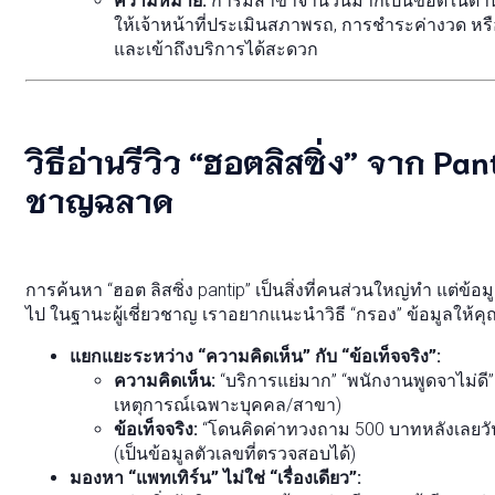
ความหมาย:
การมีสาขาจำนวนมากเป็นข้อดีในด้านก
ให้เจ้าหน้าที่ประเมินสภาพรถ, การชำระค่างวด หรือก
และเข้าถึงบริการได้สะดวก
วิธีอ่านรีวิว “ฮอตลิสซิ่ง” จาก P
ชาญฉลาด
การค้นหา “ฮอต ลิสซิ่ง pantip” เป็นสิ่งที่คนส่วนใหญ่ทำ แต่ข้อม
ไป ในฐานะผู้เชี่ยวชาญ เราอยากแนะนำวิธี “กรอง” ข้อมูลให้คุ
แยกแยะระหว่าง “ความคิดเห็น” กับ “ข้อเท็จจริง”:
ความคิดเห็น:
“บริการแย่มาก” “พนักงานพูดจาไม่ดี” (
เหตุการณ์เฉพาะบุคคล/สาขา)
ข้อเท็จจริง:
“โดนคิดค่าทวงถาม 500 บาทหลังเลยวันจ
(เป็นข้อมูลตัวเลขที่ตรวจสอบได้)
มองหา “แพทเทิร์น” ไม่ใช่ “เรื่องเดียว”: