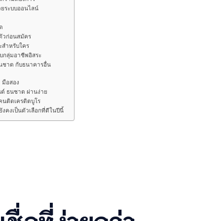
้วยระบบออนไลน์
าด
ัวก่อนสมัคร
าะสำหรับใคร
บกลุ่มอาชีพอิสระ
 ธนชาต กับธนาคารอื่น
ต มือสอง
ยนต์ ธนชาต ผ่านง่าย
อคนติดเครดิตบูโร
งคงเป็นตัวเลือกที่ดีในปีนี้
ชื่อที่ง่ายกว่า