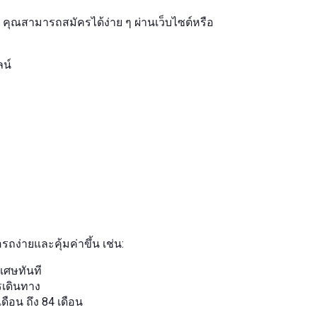
คุณสามารถสมัครได้ง่าย ๆ ผ่านเว็บไซต์หรือ
น์
ถง่ายและคุ้มค่าขึ้น เช่น:
ิเศษทันที
รเดินทาง
เดือน ถึง 84 เดือน